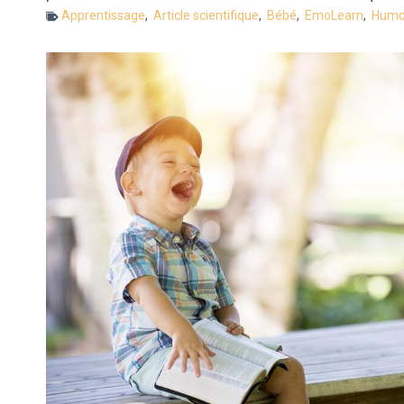
Apprentissage
,
Article scientifique
,
Bébé
,
EmoLearn
,
Humo