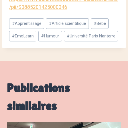
/pii/S0885201425000346
Étiquettes
#
Apprentissage
#
Article scientifique
#
Bébé
de
la
#
EmoLearn
#
Humour
#
Université Paris Nanterre
publication :
Publications
similaires