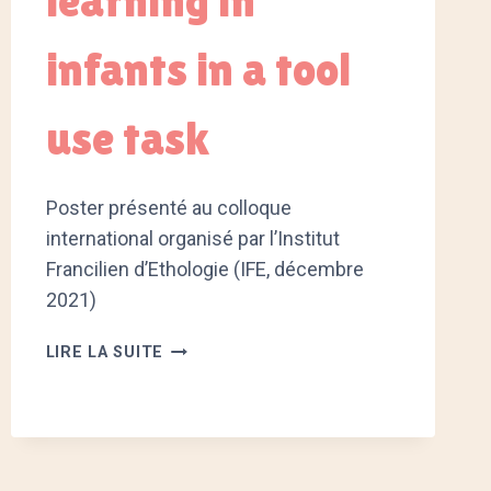
learning in
infants in a tool
use task
Poster présenté au colloque
international organisé par l’Institut
Francilien d’Ethologie (IFE, décembre
2021)
THE
LIRE LA SUITE
EFFECT
OF
HUMOUR
ON
SOCIAL