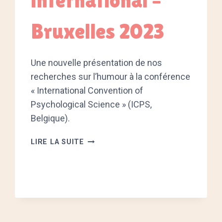
international –
Bruxelles 2023
Une nouvelle présentation de nos
recherches sur l’humour à la conférence
« International Convention of
Psychological Science » (ICPS,
Belgique).
PRÉSENTATION
LIRE LA SUITE
D’UN
POSTER
EN
CONGRÈS
INTERNATIONAL
–
BRUXELLES